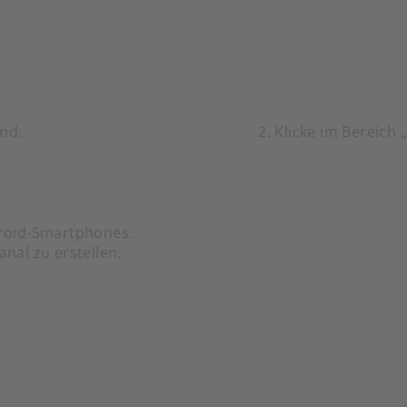
and.
2. Klicke im Bereich 
ndroid-Smartphones.
nal zu erstellen.