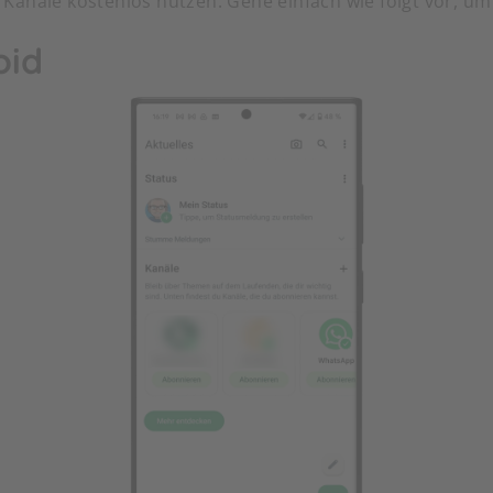
Kanäle kostenlos nutzen. Gehe einfach wie folgt vor, u
oid