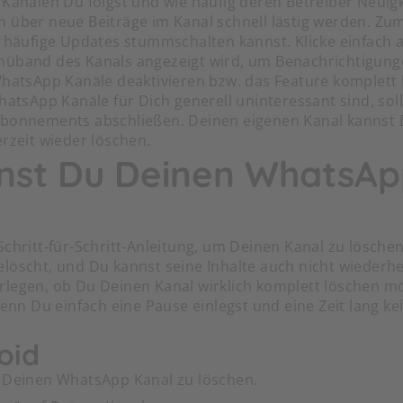
 Kanälen Du folgst und wie häufig deren Betreiber Neuig
 über neue Beiträge im Kanal schnell lästig werden. Zum
u häufige Updates stummschalten kannst. Klicke einfach 
nüband des Kanals angezeigt wird, um Benachrichtigunge
WhatsApp Kanäle deaktivieren bzw. das Feature komplett
hatsApp Kanäle für Dich generell uninteressant sind, soll
Abonnements abschließen. Deinen eigenen Kanal kannst
erzeit wieder löschen.
nnst Du Deinen WhatsAp
Schritt-für-Schritt-Anleitung, um Deinen Kanal zu lösche
löscht, und Du kannst seine Inhalte auch nicht wiederher
legen, ob Du Deinen Kanal wirklich komplett löschen möc
 wenn Du einfach eine Pause einlegst und eine Zeit lang 
oid
m Deinen WhatsApp Kanal zu löschen.