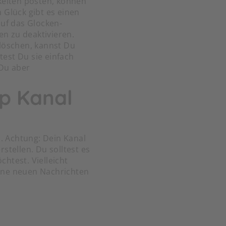
keiten posten, können
 Glück gibt es einen
auf das Glocken-
n zu deaktivieren.
 löschen, kannst Du
test Du sie einfach
 Du aber
p Kanal
n. Achtung: Dein Kanal
stellen. Du solltest es
htest. Vielleicht
keine neuen Nachrichten