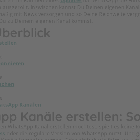
halten. Im Rahmen eines
Updates
hat WhatsApp die Funk
 ausgerollt. Inzwischen kannst Du Deinen eigenen Kanal 
äßig mit News versorgen und so Deine Reichweite vergr
ie Du zu Deinem eigenen Kanal kommst.
Überblick
stellen
e
bonnieren
e
schen
e
hatsApp Kanälen
pp Kanäle erstellen: So
n WhatsApp Kanal erstellen möchtest, spielt es keine Ro
ss
oder die reguläre Version von WhatsApp nutzt. Und g