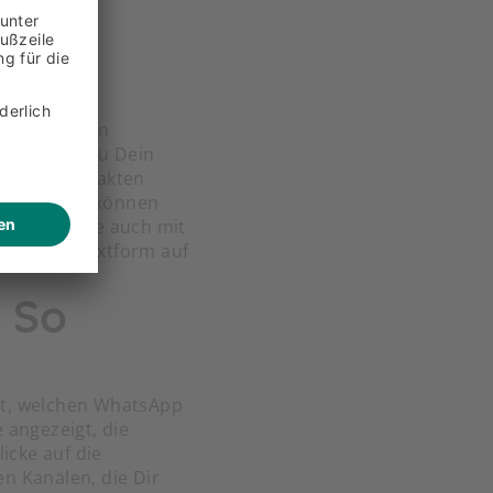
erer anderen
noch, wenn Du Dein
Deinen Kontakten
ner Fanbase können
ine Beiträge auch mit
eben. In Textform auf
 So
st, welchen WhatsApp
 angezeigt, die
icke auf die
n Kanälen, die Dir