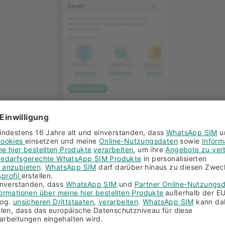
1. Wähle in WhatsApp den Reiter „Aktuelles“ aus.
nsta-Story kannst Du in Deinem neuen Kanal ganz untersch