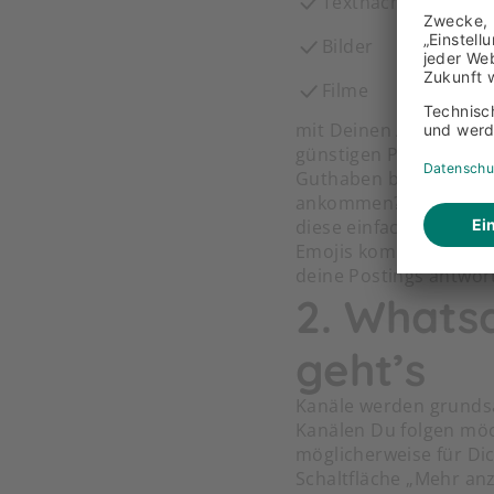
Textnachrichten
Bilder
Filme
mit Deinen Abonnente
günstigen Prepaid-Tari
Guthaben bereits verb
ankommen? Poste doch 
diese einfach per Kli
Emojis kommentieren u
deine Postings antwort
2. Whats
geht’s
Kanäle werden grundsä
Kanälen Du folgen möch
möglicherweise für Dic
Schaltfläche „Mehr anz