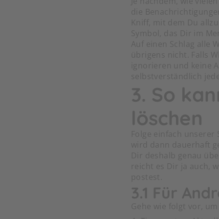
Je nachdem, wie vielen
die Benachrichtigungen
Kniff, mit dem Du allz
Symbol, das Dir im Me
Auf einen Schlag alle 
übrigens nicht. Falls W
ignorieren und keine 
selbstverständlich jed
3. So ka
löschen
Folge einfach unserer 
wird dann dauerhaft ge
Dir deshalb genau über
reicht es Dir ja auch,
postest.
3.1 Für Andr
Gehe wie folgt vor, u