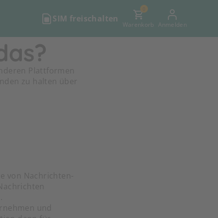
0
SIM freischalten
Warenkorb
Anmelden
das?
anderen Plattformen
enden zu halten über
e von Nachrichten-
 Nachrichten
.
ternehmen und