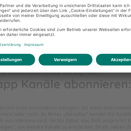
n teilen. Wenn Du dafür
WhatsAll 25000
oder einen uns
fe inklusive WhatsApp Flat nutzt, geht das sogar dann 
raucht hast. Du möchtest wissen, wie Deine Inhalte bei 
einfach eine kurze Umfrage. Die Mitglieder:innen Dei
ck beantworten. Darüber hinaus können Deine Follower De
nd so mit Dir in Kontakt bleiben und Dir Rückmeldung g
en können Deine Follower allerdings nicht.
app Kanäle abonnieren:
tzlich nicht automatisch bezogen. Du allein entscheide
test oder nicht. Im Reiter „Aktuelles“ werden Dir Kanäle
h von Interesse sind. Nichts dabei, das Dich anspricht? Kl
eigen“, um weitere Kanäle zu entdecken. Direkt neben de