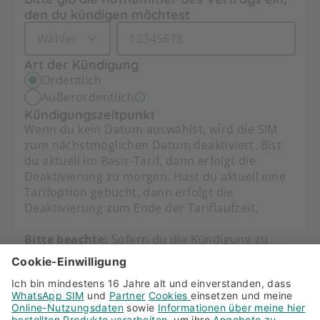
den du kündigen möchtest
Art der Kündigung
Ordentlich
Außerordentlich
Kündigungszeitpunkt
Wenn du kein Datum auswählst, wird die SIM
zum nächstmöglichen Datum deaktiviert. Bist
du aktuell im Basis-Tarif, dann erfolgt die
Deaktivierung zu morgen. Hast du aktuell eine
Tarifoption gebucht, dann erfolgt die
Deaktivierung zum Ende der Tariflaufzeit.
Bitte beachte:
Sofern du die Kündigung zu
einem bestimmten Datum auswählst, erfolgt
die Deaktivierung zu genau diesem Tag. Solltest
du noch eine aktive Tarifoption mit Restlaufzeit
gebucht haben, dann ist diese ab diesem
Zeitpunkt nicht mehr nutzbar.