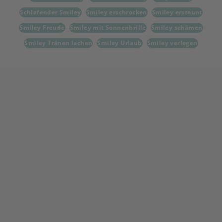
Schlafender Smiley
Smiley erschrocken
Smiley erstaunt
Smiley Freude
Smiley mit Sonnenbrille
Smiley schämen
Smiley Tränen lachen
Smiley Urlaub
Smiley verlegen