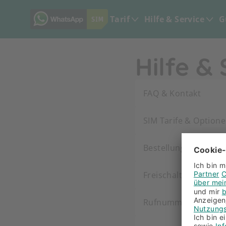
Tarif
Hilfe & Service
G
Hilfe &
FAQ & Kontakt
SIM Tarife & Option
Bestellung & Retour
Freischaltung & Iden
Rufnummernmitna