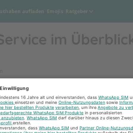
uthaben aufladen
Emojis
Ratgeber
 Service im Überblic
en
e
t
hme