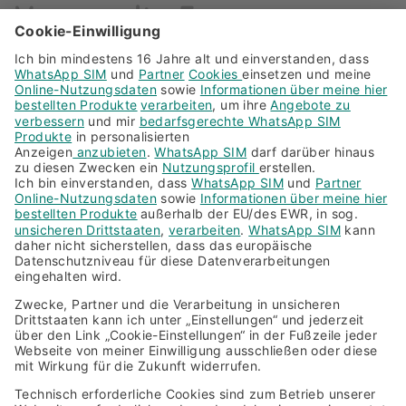
Verwandte Fragen zum
Thema
Kann ich eine Nachricht im Verlauf löschen?
Kann ich eine Nachricht an mehrere Personen
versenden, wenn ja – wie?
Was bedeuten die einzelnen Emojis?
Was bedeuten die Häkchen?
Was muss ich beim Fotografieren mit
WhatsApp beachten?
Weitere Fragen und Antworten
Datenschutz
Impressum