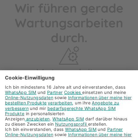
Wir führen gerade
Wartungsarbeiten
durch.
Wartungsarbeiten
Sorry, aufgrund planmäßiger Wartungsarbeiten ist
unser Angebot gerade nicht verfügbar.
Bitte versuche es später nochmal.
Hilfe gesucht?
089 67 52 28968
Montag – Freitag: 8.00 bis 20.00 Uhr
Samstag: 9.00 bis 18.00 Uhr
Durchschnittliche Reaktionszeit: Etwa 10 Minuten